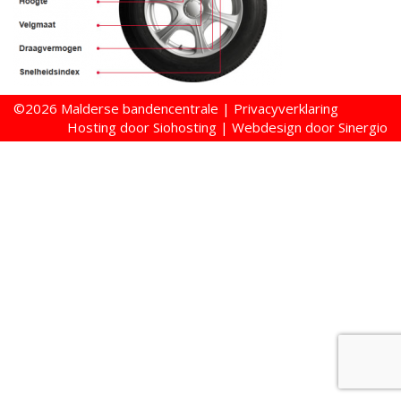
©2026
Malderse bandencentrale
|
Privacyverklaring
Hosting door Siohosting
|
Webdesign door Sinergio